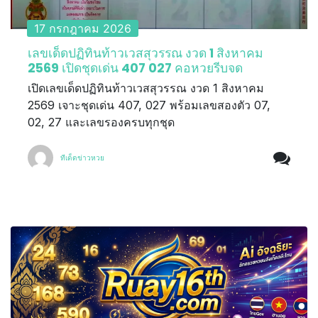
17 กรกฎาคม 2026
เลขเด็ดปฏิทินท้าวเวสสุวรรณ งวด 1 สิงหาคม
2569 เปิดชุดเด่น 407 027 คอหวยรีบจด
เปิดเลขเด็ดปฏิทินท้าวเวสสุวรรณ งวด 1 สิงหาคม
2569 เจาะชุดเด่น 407, 027 พร้อมเลขสองตัว 07,
02, 27 และเลขรองครบทุกชุด
ทีเด็ดข่าวหวย