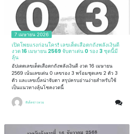
7 เมษายน 2026
เปิดโพยแรงก่อนใคร! เลขเด็ดเสือตกถังพลังเงินดี
งวด 16 เมษายน 2569 จับตาเด่น 0 รอง 3 ชุดนี้มี
ลุ้น
อัปเดตเลขเด็ดเสือตกถังพลังเงินดี งวด 16 เมษายน
2569 เน้นเลขเด่น 0 เลขรอง 3 พร้อมชุดเลข 2 ตัว 3
ตัว และเลขเบิ้ลน่าจับตา สรุปครบอ่านง่ายสำหรับใช้
เป็นแนวทางลุ้นโชคงวดนี้
ทีเด็ดข่าวหวย