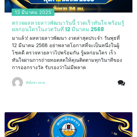
13 มีนาคม 2025
ตรวจผลหวยลาวพัฒนาวันนี้ รวดเร็วทันใจ พร้อมรู้
ผลก่อนใครในงวดวันที่ 12 มีนาคม 2568
มาแล้ว! ผลหวยลาวพัฒนา งวดล่าสุดประจำ วันพุธที่
12 มีนาคม 2568 อย่าพลาดโอกาสที่จะเป็นหนึ่งในผู้
โชคดี ตรวจหวยลาวไปพร้อมกัน รู้ผลก่อนใคร เร็ว
ทันใจผ่านการถ่ายทอดสดให้คุณติดตามทุกวินาทีของ
การออกรางวัล รับรองว่าไม่มีพลาด
ทีเด็ดข่าวหวย