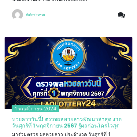
ทีเด็ดข่าวหวย
1 พฤศจิกายน 2024
หวยลาววันนี้! ตรวจผลหวยลาวพัฒนาล่าสุด งวด
วันศุกร์ที่ 1 พฤศจิกายน 2567 รู้ผลก่อนใครไวสุด
มาร่วมตรวจ ผลหวยลาว ประจำงวด วันศุกร์ที่ 1