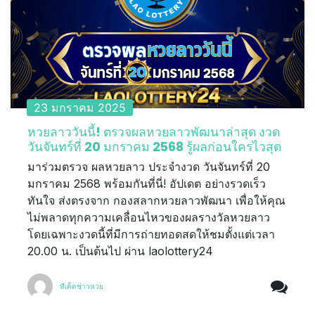
23 มกราคม 2025
หวยลาววันนี้! ตรวจผลหวยลาวพัฒนาล่าสุด งวด
วันจันทร์ที่ 20 มกราคม 2568 รู้ผลก่อนใครไวสุด
มาร่วมตรวจ ผลหวยลาว ประจำงวด วันจันทร์ที่ 20
มกราคม 2568 พร้อมกันที่นี่! อัปเดต อย่างรวดเร็ว
ทันใจ ส่งตรงจาก กองสลากหวยลาวพัฒนา เพื่อให้คุณ
ไม่พลาดทุกความเคลื่อนไหวของผลรางวัลหวยลาว
โดยเฉพาะงวดนี้ที่มีการถ่ายทอดสดให้ชมตั้งแต่เวลา
20.00 น. เป็นต้นไป ผ่าน laolottery24
ทีเด็ดข่าวหวย