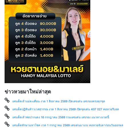
ข่าวหวยมาใหม่ล่าสุด
เลขเด็ดเจ้าแม่ตะเคียน งวด 1 สิงหาคม 2569 เปิดเลขเด่น เลขรองครบทุกชุด
เลขเด็ดปฏิทินท้าวเวสสุวรรณ งวด 1 สิงหาคม 2569 เปิดชุดเด่น 407 027 คอหวยรีบจด
เลขเด็ดเจ้าพ่อปากแดง 16 กรกฎาคม 2569 รวมเลขเด่น เลขรอง แนวทางงวดนี้
เลขเด็ดทักษามหาโชค งวด 1 กรกฎาคม 2569 เลขเด่นมาแรง คอหวยจับตาก่อนวันออกผล