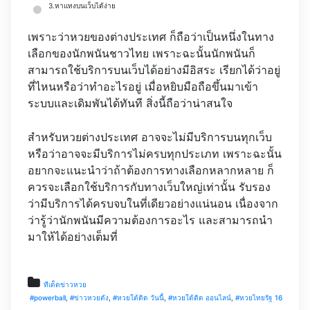
3.หาแทงบนเว็บได้ง่าย
เพราะว่าหวยของต่างประเทศ ก็ถือว่าเป็นหนึ่งในทาง
เลือกของนักพนันชาวไทย เพราะฉะนั้นนักพนันก็
สามารถใช้บริการบนเว็บได้อย่างมีอิสระ เรียกได้ว่าอยู่
ที่ไหนหรือว่าทำอะไรอยู่ เมื่อหยิบมือถือขึ้นมาเข้า
ระบบและเดิมพันได้ทันที สิ่งนี้ถือว่าน่าสนใจ
สำหรับหวยต่างประเทศ อาจจะไม่มีบริการบนทุกเว็บ
หรือว่าอาจจะมีบริการไม่ครบทุกประเภท เพราะฉะนั้น
อยากจะแนะนำว่าถ้าต้องการทางเลือกหลากหลาย ก็
ควรจะเลือกใช้บริการกับทางเว็บใหญ่เท่านั้น รับรอง
ว่ามีบริการได้ครบจบในที่เดียวอย่างแน่นอน เนื่องจาก
ว่ารู้ว่านักพนันมีความต้องการอะไร และสามารถนำ
มาให้ได้อย่างเต็มที่
ทีเด็ดข่าวหวย
#powerball
,
#ข่าวหวยดัง
,
#หวยใต้ติด วันนี้
,
#หวยใต้ติด ออนไลน์
,
#หวยไทยรัฐ 16