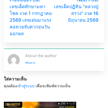
เลขเด็ดทักษามหา
เลขเด็ดปฏิทิน “หลวงปู่
โชค งวด 1 กรกฎาคม
สรวง” งวด 16
2569 เลขเด่นมาแรง
มิถุนายน 2569
คอหวยจับตาก่อนวัน
ออกผล
About the author
เซียนหวย
ใส่ความเห็น
คุณต้อง
เข้าสู่ระบบ
เพื่อจะพิมพ์ความเห็น