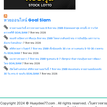
หวยออนไลน์ Goal Siam
หวยฮานอยวันนี้ ตรวจหวยฮานอย 8 สิงหาคม 2569 อัปเดตผลล่าสุด ครบทั้ง 4 รางวัล!
ตรวจฟรีที่ GOALSIAM
7 สิงหาคม 2026
หมอช้างเปิดดวงราศีเมถุน สิงหาคม 2569 โชคลาภเดินหน้าต่อ การเงินมีลุ้น แต่การงาน
ต้องระวังคนอิจฉา
7 สิงหาคม 2026
สถิติหวยลาววันศุกร์ 7 สิงหาคม 2569 เช็กย้อนหลัง 30 งวด เจาะเลขเด่น 5-10-30 งวดครบ
กับ GOALSIAM
7 สิงหาคม 2026
แนวทางหวยลาว 7 สิงหาคม 2569 ชูเลขเด่น 6-7 เปิดชุดน่าจับตาก่อนลุ้นหวยลาวพัฒนา
โดย GOALSIAM
7 สิงหาคม 2026
เปิดโผตัวเลขชน! สถิติหวยฮานอยวันนี้ 7 สิงหาคม 2569 ส่องเลขเด่น หวยฮานอยย้อนหลัง
30 วัน ครบ 4 รอบกับ GOALSIAM
7 สิงหาคม 2026
Copyright 2024 ©
Huaydee77.com
. All rights reserved. เว็บตรวจหวย