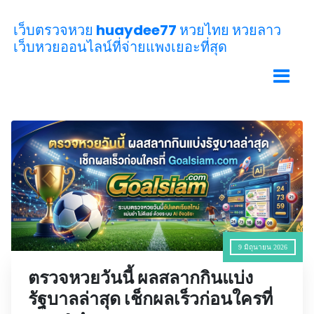
เว็บตรวจหวย huaydee77 หวยไทย หวยลาว
เว็บหวยออนไลน์ที่จ่ายแพงเยอะที่สุด
9 มิถุนายน 2026
ตรวจหวยวันนี้ ผลสลากกินแบ่ง
รัฐบาลล่าสุด เช็กผลเร็วก่อนใครที่