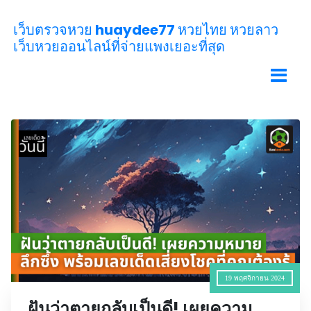
เว็บตรวจหวย huaydee77 หวยไทย หวยลาว
เว็บหวยออนไลน์ที่จ่ายแพงเยอะที่สุด
19 พฤศจิกายน 2024
ฝันว่าตายกลับเป็นดี! เผยความ