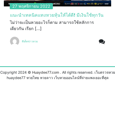
27 พฤศจิกายน 2022
แนะนำเทคนิคแทงหวยหุ้นให้ได้ดี! มีเงินใช้ทุกวัน
ไม่ว่าจะเป็นหวยอะไรก็ตาม สามารถใช้หลักการ
เดียวกัน เรียก […]
ทีเด็ดข่าวหวย
Copyright 2024 ©
Huaydee77.com
. All rights reserved. เว็บตรวจหวย
huaydee77 หวยไทย หวยลาว เว็บหวยออนไลน์ที่จ่ายแพงเยอะที่สุด